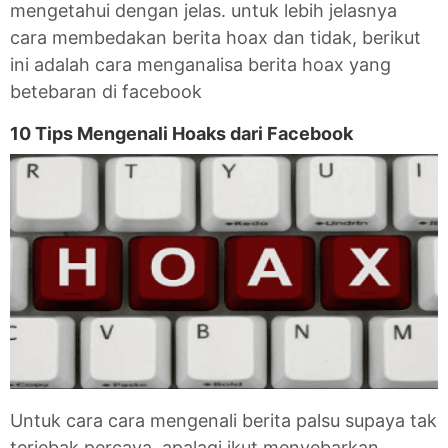
mengetahui dengan jelas. untuk lebih jelasnya
cara membedakan berita hoax dan tidak, berikut
ini adalah cara menganalisa berita hoax yang
betebaran di facebook
10 Tips Mengenali Hoaks dari Facebook
Untuk cara cara mengenali berita palsu supaya tak
terjebak percaya, apalagi ikut menyebarkan.