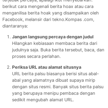
berikut cara mengenali berita hoax atau cara
menganilisa berita hoak yang disampaikan oleh
Facebook, melansir dari tekno.Kompas .com,
diantaranya:
Jangan langsung percaya dengan judul
Hilangkan kebiasaan membaca berita dari
judulnya saja. Buka berita tersebut, baca, dan
proses secara perlahan.
Periksa URL atau alamat situsnya
URL berita palsu biasanya berisi situs abal-
abal yang alamatnya dibuat supaya mirip
dengan situs resmi. Banyak situs berita palsu
yang berupaya menipu pembaca dengan
sedikit mengubah alamat URL.