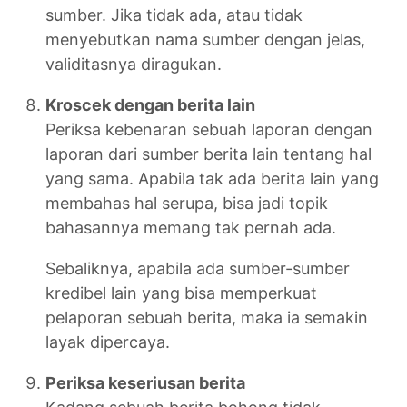
sumber. Jika tidak ada, atau tidak
menyebutkan nama sumber dengan jelas,
validitasnya diragukan.
Kroscek dengan berita lain
Periksa kebenaran sebuah laporan dengan
laporan dari sumber berita lain tentang hal
yang sama. Apabila tak ada berita lain yang
membahas hal serupa, bisa jadi topik
bahasannya memang tak pernah ada.
Sebaliknya, apabila ada sumber-sumber
kredibel lain yang bisa memperkuat
pelaporan sebuah berita, maka ia semakin
layak dipercaya.
Periksa keseriusan berita