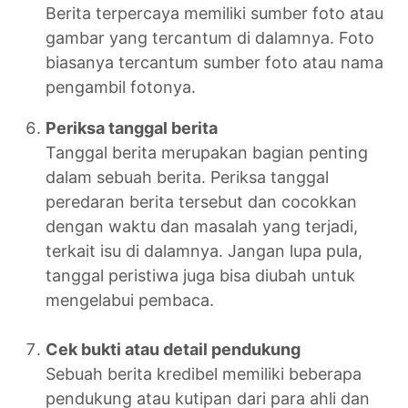
Berita terpercaya memiliki sumber foto atau
gambar yang tercantum di dalamnya. Foto
biasanya tercantum sumber foto atau nama
pengambil fotonya.
Periksa tanggal berita
Tanggal berita merupakan bagian penting
dalam sebuah berita. Periksa tanggal
peredaran berita tersebut dan cocokkan
dengan waktu dan masalah yang terjadi,
terkait isu di dalamnya. Jangan lupa pula,
tanggal peristiwa juga bisa diubah untuk
mengelabui pembaca.
Cek bukti atau detail pendukung
Sebuah berita kredibel memiliki beberapa
pendukung atau kutipan dari para ahli dan