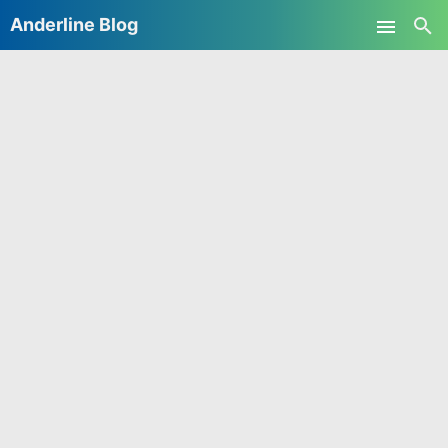
Anderline Blog
Skip to main content