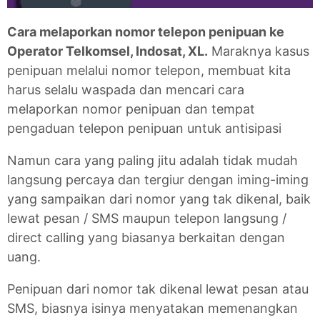
Cara melaporkan nomor telepon penipuan ke
Operator Telkomsel, Indosat, XL.
Maraknya kasus
penipuan melalui nomor telepon, membuat kita
harus selalu waspada dan mencari cara
melaporkan nomor penipuan dan tempat
pengaduan telepon penipuan untuk antisipasi
Namun cara yang paling jitu adalah tidak mudah
langsung percaya dan tergiur dengan iming-iming
yang sampaikan dari nomor yang tak dikenal, baik
lewat pesan / SMS maupun telepon langsung /
direct calling yang biasanya berkaitan dengan
uang.
Penipuan dari nomor tak dikenal lewat pesan atau
SMS, biasnya isinya menyatakan memenangkan