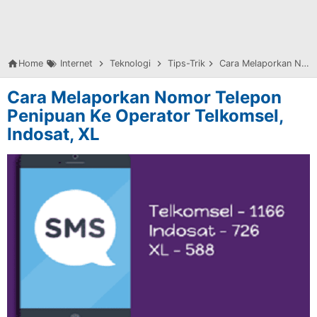
Home
Internet
Teknologi
Tips-Trik
Cara Melaporkan Nomor Telepon Penipuan Ke Operator Telkomsel, Indosat, XL
Cara Melaporkan Nomor Telepon
Penipuan Ke Operator Telkomsel,
Indosat, XL