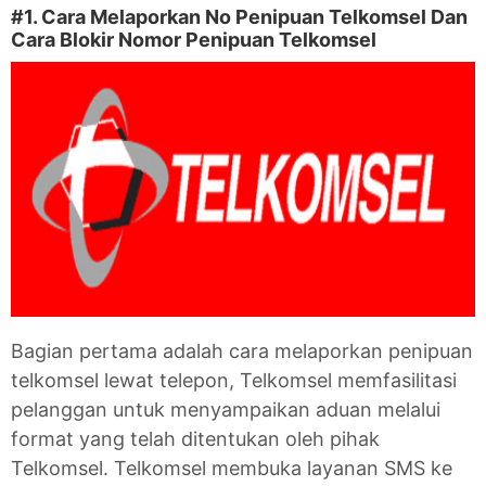
#1. Cara Melaporkan No Penipuan Telkomsel Dan
Cara Blokir Nomor Penipuan Telkomsel
Bagian pertama adalah cara melaporkan penipuan
telkomsel lewat telepon, Telkomsel memfasilitasi
pelanggan untuk menyampaikan aduan melalui
format yang telah ditentukan oleh pihak
Telkomsel. Telkomsel membuka layanan SMS ke