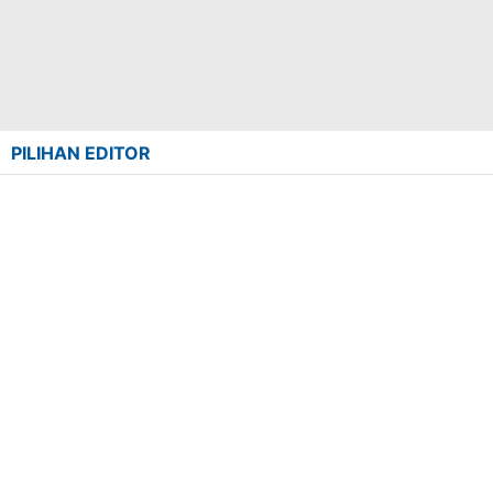
PILIHAN EDITOR