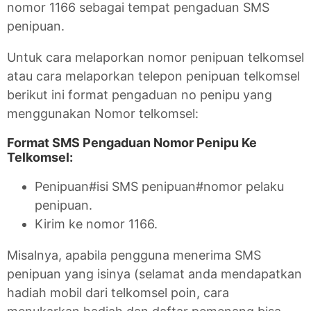
nomor 1166 sebagai tempat pengaduan SMS
penipuan.
Untuk cara melaporkan nomor penipuan telkomsel
atau cara melaporkan telepon penipuan telkomsel
berikut ini format pengaduan no penipu yang
menggunakan Nomor telkomsel:
Format SMS Pengaduan Nomor Penipu Ke
Telkomsel:
Penipuan#isi SMS penipuan#nomor pelaku
penipuan.
Kirim ke nomor 1166.
Misalnya, apabila pengguna menerima SMS
penipuan yang isinya (selamat anda mendapatkan
hadiah mobil dari telkomsel poin, cara