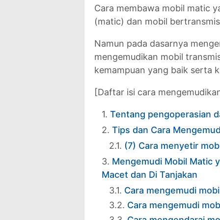
Cara membawa mobil matic yan
(matic) dan mobil bertransmi
Namun pada dasarnya mengem
mengemudikan mobil transmisi
kemampuan yang baik serta ke
[Daftar isi cara mengemudika
1.
Tentang pengoperasian d
2.
Tips dan Cara Mengemudi
2.1.
(7) Cara menyetir mob
3.
Mengemudi Mobil Matic y
Macet dan Di Tanjakan
3.1.
Cara mengemudi mobil 
3.2.
Cara mengemudi mobil
3.3.
Cara mengendarai mobi