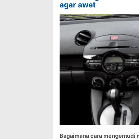
agar awet
Bagaimana cara mengemudi mo