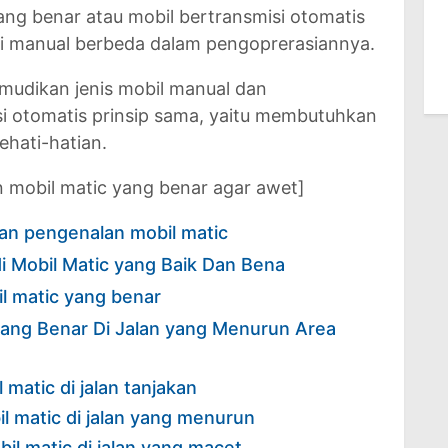
g benar atau mobil bertransmisi otomatis
si manual berbeda dalam pengoprerasiannya.
udikan jenis mobil manual dan
 otomatis prinsip sama
, yaitu membutuhkan
hati-hatian.
n mobil matic yang benar agar awet]
an pengenalan mobil matic
 Mobil Matic yang Baik Dan Bena
il matic yang benar
ang Benar Di Jalan yang Menurun Area
matic di jalan tanjakan
 matic di jalan yang menurun
l matic di jalan yang macet