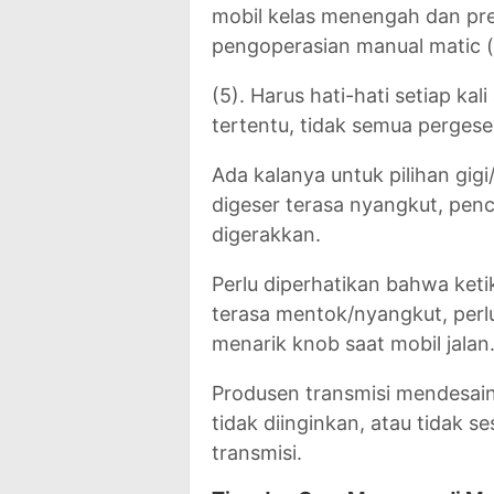
mobil kelas menengah dan pre
pengoperasian manual matic (ti
(5). Harus hati-hati setiap ka
tertentu, tidak semua pergese
Ada kalanya untuk pilihan gig
digeser terasa nyangkut, pen
digerakkan.
Perlu diperhatikan bahwa keti
terasa mentok/nyangkut, perl
menarik knob saat mobil jalan
Produsen transmisi mendesai
tidak diinginkan, atau tidak 
transmisi.