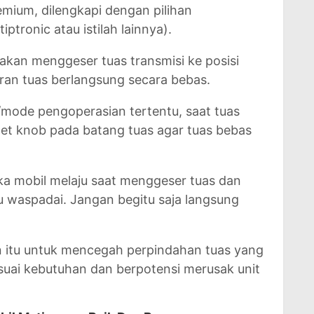
mium, dilengkapi dengan pilihan
ptronic atau istilah lainnya).
li akan menggeser tuas transmisi ke posisi
ran tuas berlangsung secara bebas.
i/mode pengoperasian tertentu, saat tuas
cet knob pada batang tuas agar tuas bebas
ka mobil melaju saat menggeser tuas dan
u waspadai. Jangan begitu saja langsung
.
n itu untuk mencegah perpindahan tuas yang
sesuai kebutuhan dan berpotensi merusak unit