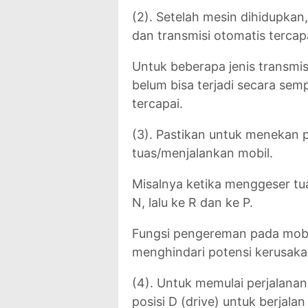
(2). Setelah mesin dihidupkan
dan transmisi otomatis tercapa
Untuk beberapa jenis transmi
belum bisa terjadi secara sem
tercapai.
(3). Pastikan untuk menekan 
tuas/menjalankan mobil.
Misalnya ketika menggeser tuas
N, lalu ke R dan ke P.
Fungsi pengereman pada mobil
menghindari potensi kerusaka
(4). Untuk memulai perjalanan
posisi D (drive) untuk berjala