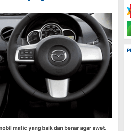
P
bil matic yang baik dan benar agar awet.