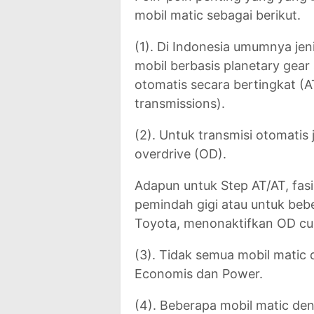
mobil matic sebagai berikut.
(1). Di Indonesia umumnya jen
mobil berbasis planetary gea
otomatis secara bertingkat (A
transmissions).
(2). Untuk transmisi otomatis
overdrive (OD).
Adapun untuk Step AT/AT, fasi
pemindah gigi atau untuk beb
Toyota, menonaktifkan OD cu
(3). Tidak semua mobil matic 
Economis dan Power.
(4). Beberapa mobil matic deng