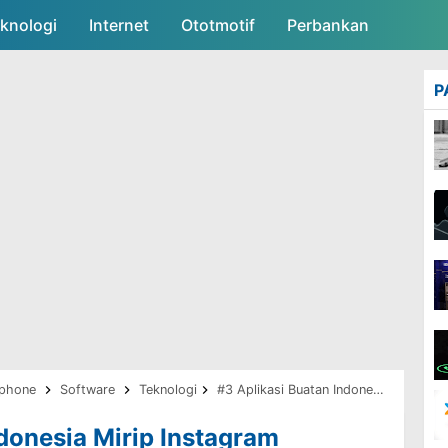
knologi
Internet
Skip to main content
Ototmotif
Perbankan
P
phone
Software
Teknologi
#3 Aplikasi Buatan Indonesia Mirip Instagram
donesia Mirip Instagram